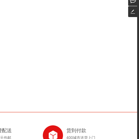
费配送
货到付款
8元包邮
400城市送货上门