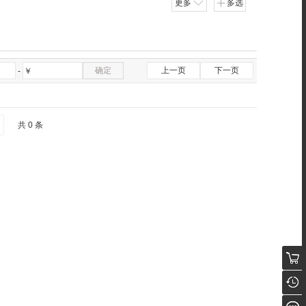
更多
多选
确定
上一页
下一页
-
￥
共 0 条