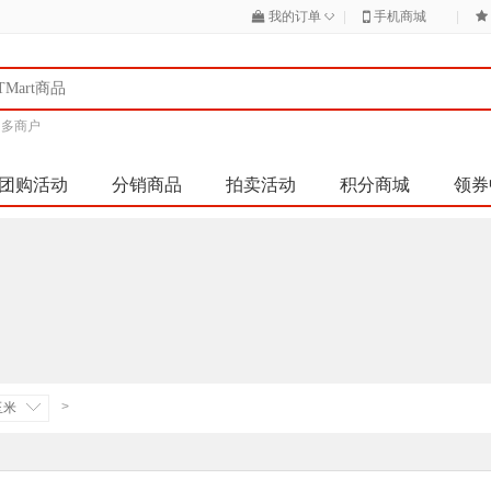
◇
我的订单
|
手机商城
|
|
多商户
团购活动
分销商品
拍卖活动
积分商城
领券
>
玉米