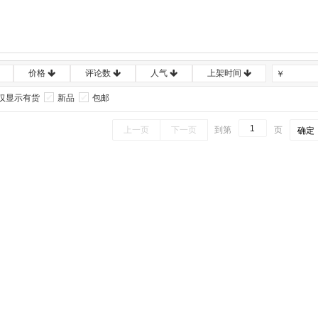
价格
评论数
人气
上架时间
￥
仅显示有货
新品
包邮
上一页
下一页
到第
页
确定