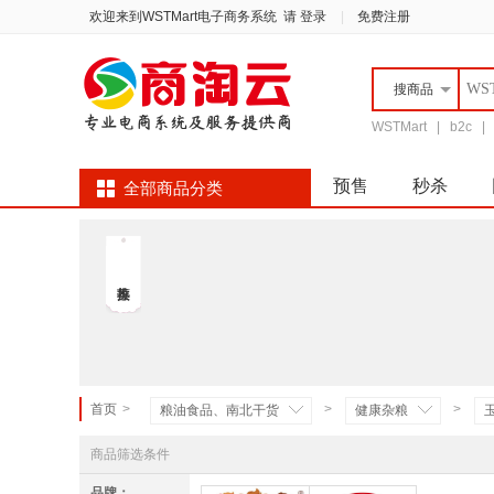
欢迎来到WSTMart电子商务系统
请 登录
|
免费注册
搜
商品
WSTMart
|
b2c
预售
秒杀
全部商品分类
自营超市
首页
>
>
>
粮油食品、南北干货
健康杂粮
商品筛选条件
品牌：