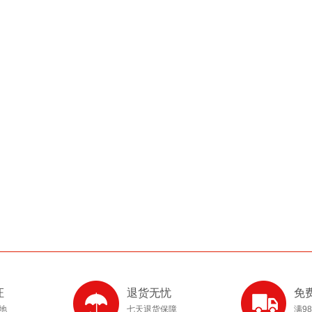
证
退货无忧
免
产地
七天退货保障
满9