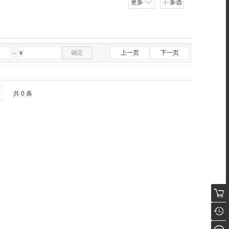
更多
多选
确定
上一页
下一页
-
￥
共 0 条