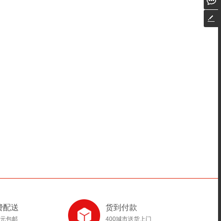
费配送
货到付款
8元包邮
400城市送货上门