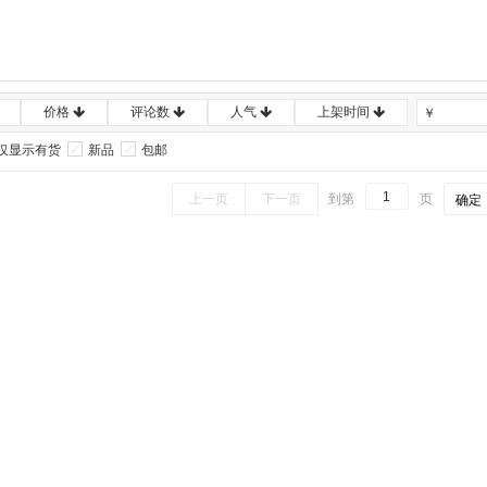
价格
评论数
人气
上架时间
￥
仅显示有货
新品
包邮
上一页
下一页
到第
页
确定