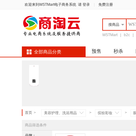
欢迎来到WSTMart电子商务系统
请 登录
|
免费注册
搜
商品
WSTMart
|
b2c
预售
秒杀
全部商品分类
自营超市
首页
>
>
>
美容护理、洗浴用品
缤纷彩妆
商品筛选条件
品牌：