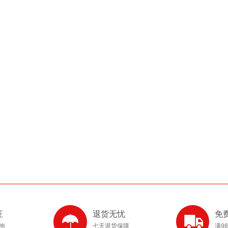
证
退货无忧
免
产地
七天退货保障
满9