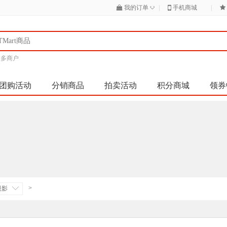
◇
我的订单
|
手机商城
|
|
多商户
团购活动
分销商品
拍卖活动
积分商城
领券
>
眼影