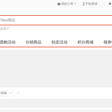
◇
我的订单
|
手机商城
|
|
多商户
团购活动
分销商品
拍卖活动
积分商城
领券
>
平底锅