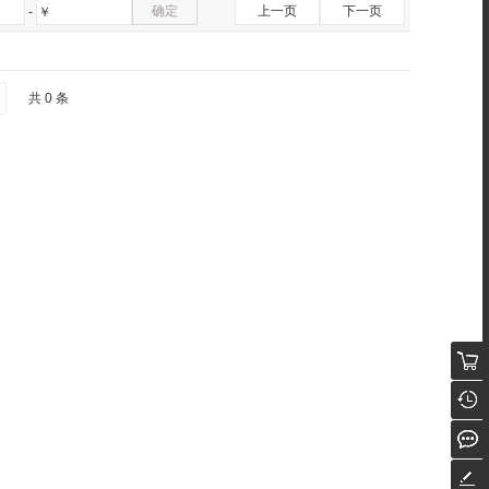
确定
上一页
下一页
-
￥
共 0 条