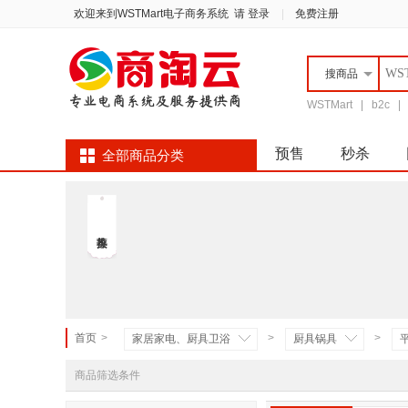
欢迎来到WSTMart电子商务系统
请 登录
|
免费注册
搜
商品
WSTMart
|
b2c
预售
秒杀
全部商品分类
自营超市
首页
>
>
>
家居家电、厨具卫浴
厨具锅具
商品筛选条件