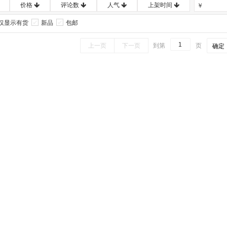
价格
评论数
人气
上架时间
￥
仅显示有货
新品
包邮
上一页
下一页
到第
页
确定